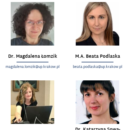
Dr. Magdalena Łomzik
M.A. Beata Podlaska
magdalena.lomzik@up.krakow.pl
beata.podlaska@up.krakow.pl
Dr. Katarzyna Sowa-