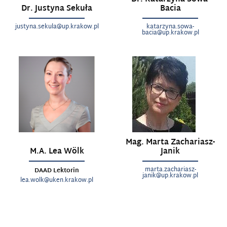
Dr. Justyna Sekuła
Bacia
justyna.sekula@up.krakow.pl
katarzyna.sowa-
bacia@up.krakow.pl
Mag. Marta Zachariasz-
M.A. Lea Wölk
Janik
marta.zachariasz-
DAAD Lektorin
janik@up.krakow.pl
lea.wolk@uken.krakow.pl