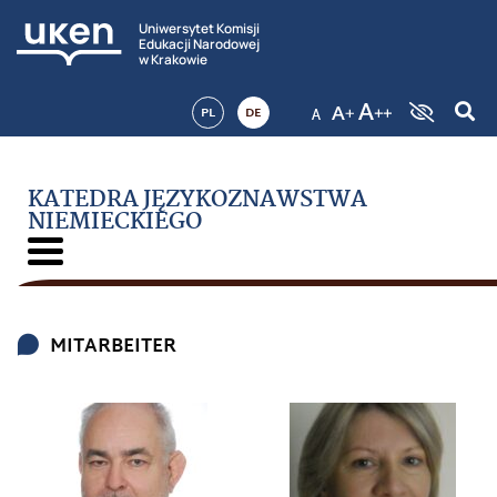
Uniwersytet Komisji
Edukacji Narodowej
w Krakowie
PL
DE
KATEDRA JĘZYKOZNAWSTWA
NIEMIECKIEGO
MITARBEITER