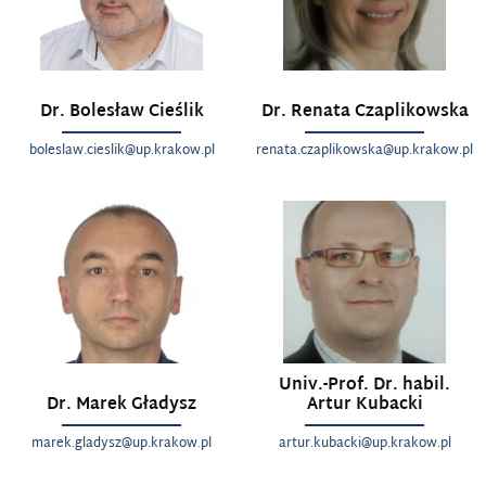
Dr. Bolesław Cieślik
Dr. Renata Czaplikowska
boleslaw.cieslik@up.krakow.pl
renata.czaplikowska@up.krakow.pl
Univ.-Prof. Dr. habil.
Dr. Marek Gładysz
Artur Kubacki
marek.gladysz@up.krakow.pl
artur.kubacki@up.krakow.pl