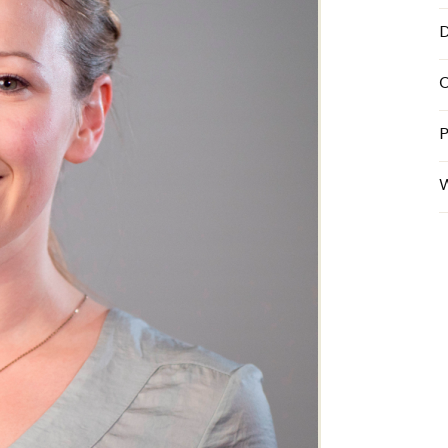
D
O
P