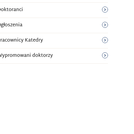
oktoranci
głoszenia
racownicy Katedry
Wypromowani doktorzy