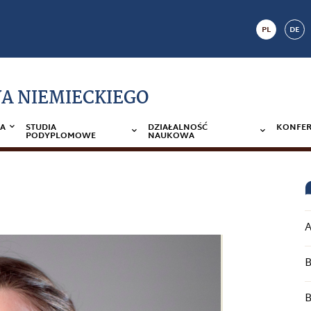
PL
DE
A NIEMIECKIEGO
A
STUDIA
DZIAŁALNOŚĆ
KONFER
PODYPLOMOWE
NAUKOWA
A
B
B