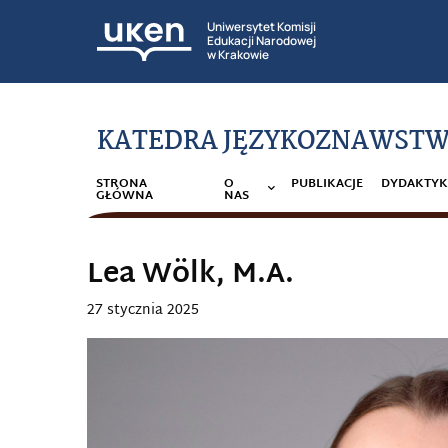
Uniwersytet Komisji
Edukacji Narodowej
w Krakowie
KATEDRA JĘZYKOZNAWSTW
STRONA
O
PUBLIKACJE
DYDAKTYK
GŁÓWNA
NAS
Lea Wölk, M.A.
27 stycznia 2025